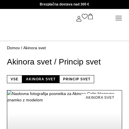
Brezplačna dostava nad 300 €
AKINORA SVET / PRI
Domov
/ Akinora svet
Akinora svet / Princip svet
VSE
AKINORA SVET
PRINCIP SVET
AKINORA SVET