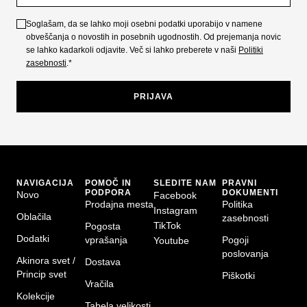
Soglašam, da se lahko moji osebni podatki uporabijo v namene
obveščanja o novostih in posebnih ugodnostih. Od prejemanja novic
se lahko kadarkoli odjavite. Več si lahko preberete v naši
Politiki
zasebnosti
.*
PRIJAVA
NAVIGACIJA
POMOČ IN
SLEDITE NAM
PRAVNI
PODPORA
DOKUMENTI
Novo
Facebook
Prodajna mesta
Politika
Instagram
Oblačila
zasebnosti
TikTok
Pogosta
Dodatki
vprašanja
Pogoji
Youtube
poslovanja
Akinora svet /
Dostava
Princip svet
Piškotki
Vračila
Kolekcije
Tabela velikosti